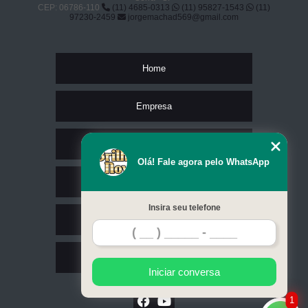
CEP: 06786-110
(11) 4685-0313
(11) 95827-1543
(11)
97230-2459
jorgemachad569@gmail.com
Home
Empresa
Missão
Olá! Fale agora pelo WhatsApp
Serviços
Insira seu telefone
Contato
Mapa do site
Iniciar conversa
1