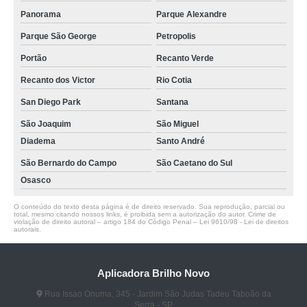
Panorama
Parque Alexandre
Parque São George
Petropolis
Portão
Recanto Verde
Recanto dos Victor
Rio Cotia
San Diego Park
Santana
São Joaquim
São Miguel
Diadema
Santo André
São Bernardo do Campo
São Caetano do Sul
Osasco
O conteúdo do texto desta página é de direito reservado. Sua reprodução, parcial ou
total, mesmo citando nossos links, é proibida sem a autorização do autor. Crime de
violação de direito autoral – artigo 184 do Código Penal –
Lei 9610/98 - Lei de direitos
autorais
.
Aplicadora Brilho Novo
Rua Issao Onuma, 345 - Jardim São Judas Tadeu Taboão da
Serra - SP