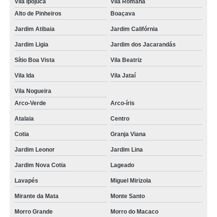
Vila Ipojuca
Vila Romana
Alto de Pinheiros
Boaçava
Jardim Atibaia
Jardim Califórnia
Jardim Ligia
Jardim dos Jacarandás
Sítio Boa Vista
Vila Beatriz
Vila Ida
Vila Jataí
Vila Nogueira
Arco-Verde
Arco-íris
Atalaia
Centro
Cotia
Granja Viana
Jardim Leonor
Jardim Lina
Jardim Nova Cotia
Lageado
Lavapés
Miguel Mirizola
Mirante da Mata
Monte Santo
Morro Grande
Morro do Macaco