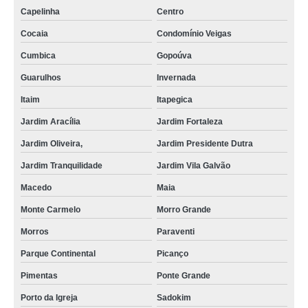
Capelinha
Centro
Cocaia
Condomínio Veigas
Cumbica
Gopoúva
Guarulhos
Invernada
Itaim
Itapegica
Jardim Aracília
Jardim Fortaleza
Jardim Oliveira,
Jardim Presidente Dutra
Jardim Tranquilidade
Jardim Vila Galvão
Macedo
Maia
Monte Carmelo
Morro Grande
Morros
Paraventi
Parque Continental
Picanço
Pimentas
Ponte Grande
Porto da Igreja
Sadokim