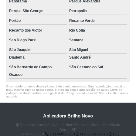
Panorama
Parque Alexandre
Parque São George
Petropolis
Portão
Recanto Verde
Recanto dos Victor
Rio Cotia
San Diego Park
Santana
São Joaquim
São Miguel
Diadema
Santo André
São Bernardo do Campo
São Caetano do Sul
Osasco
O conteúdo do texto desta página é de direito reservado. Sua reprodução, parcial ou
total, mesmo citando nossos links, é proibida sem a autorização do autor. Crime de
violação de direito autoral – artigo 184 do Código Penal –
Lei 9610/98 - Lei de direitos
autorais
.
Aplicadora Brilho Novo
Rua Issao Onuma, 345 - Jardim São Judas Tadeu Taboão da
Serra - SP
CEP: 06786-110
(11) 4685-0313
(11) 95827-1543
(11)