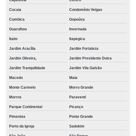
Capelinha
Centro
Cocaia
Condomínio Veigas
Cumbica
Gopoúva
Guarulhos
Invernada
Itaim
Itapegica
Jardim Aracília
Jardim Fortaleza
Jardim Oliveira,
Jardim Presidente Dutra
Jardim Tranquilidade
Jardim Vila Galvão
Macedo
Maia
Monte Carmelo
Morro Grande
Morros
Paraventi
Parque Continental
Picanço
Pimentas
Ponte Grande
Porto da Igreja
Sadokim