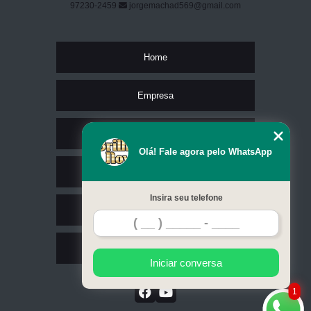
97230-2459
jorgemachad569@gmail.com
Home
Empresa
Missão
Olá! Fale agora pelo WhatsApp
Serviços
Insira seu telefone
Contato
Mapa do site
Iniciar conversa
1