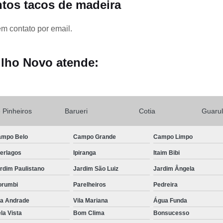
Deck para Jardim de Madeira
De
ntos tacos de madeira
e
Deck Pequeno no Jardim
Deck
em contato por email.
s
Jardins com Deck
Jardins com Relva Artif
ilho Novo atende:
Deck de Madeira para Piscina
Deck de Piscina de Fibra
Deck d
Deck para Cobrir Piscina
De
e Pinheiros
Barueri
Cotia
Guaru
Deck Piscina Madeira
Deck R
Instalação de Piso de Madeira
mpo Belo
Campo Grande
Campo Limpo
Instalação de Piso Intertr
terlagos
Ipiranga
Itaim Bibi
rdim Paulistano
Jardim São Luiz
Jardim Ângela
Instalação de Piso Porc
orumbi
Parelheiros
Pedreira
Instalação de Piso Viní
la Andrade
Vila Mariana
Água Funda
Instalação Piso Laminado
Insta
la Vista
Bom Clima
Bonsucesso
Instalações de Deck de Made