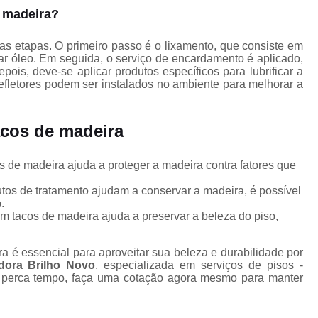
Clareamentos Piso Madei
 madeira?
e
Colocação Assoalho de 
as etapas. O primeiro passo é o lixamento, que consiste em
Colocação de 
sar óleo. Em seguida, o serviço de encardamento é aplicado,
pois, deve-se aplicar produtos específicos para lubrificar a
Colocação de Piso Laminado sob
refletores podem ser instalados no ambiente para melhorar a
Colocação de Tabua Corri
Colocação Tacos de Madeir
acos de madeira
Instalação de Taco
s de madeira ajuda a proteger a madeira contra fatores que
Colocações Assoalho de 
utos de tratamento ajudam a conservar a madeira, é possível
Colocações de Laminado de Madeir
.
m tacos de madeira ajuda a preservar a beleza do piso,
Colocações de Piso Laminado sob
o
Colocações de Taco
 é essencial para aproveitar sua beleza e durabilidade por
dora Brilho Novo
, especializada em serviços de pisos -
s
Colocações de Tábua Corr
o perca tempo, faça uma cotação agora mesmo para manter
Deck de Madeira Jardim
D