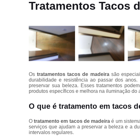
Deck jardin
Tratamentos Tacos d
Deck para
piscina
Instalação d
pisos
Instalação
deck de
madeira
Lixamentos
de pisos
Os
tratamentos tacos de madeira
são especiai
durabilidade e resistência ao passar dos anos. 
Lixamentos
preservar sua beleza. Esses tratamentos podem
em pisos
produtos específicos e melhora na iluminação do 
Manutençã
de piso de
O que é tratamento em tacos d
tacos
Manutençã
O
tratamento em tacos de madeira
é um sistema
em piso de
serviços que ajudam a preservar a beleza e a du
taco
intervalos regulares.