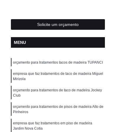
o de Pisos de Madeira
Clareamento de Taco
adeira
Clareamento Piso de Madeira
ra
Clareamento Piso Madeira Ipê
Solicite um orçamento
alhos
Clareamento de Tacos
MENU
ira
Clareamento em Piso em Madeira
ira
Clareamento em Tacos de Madeira
orçamento para tratamentos tacos de madeira TUPANCI
deira
Clareamento Pisos de Madeiras
deira
empresa que faz tratamentos de taco de madeira Miguel
Clareamento Pisos Madeira
Mirizola
ra
Clareamentos de Pisos de Madeira
orçamento para tratamentos de taco de madeira Jockey
Clareamentos de Assoalho de Madeira
Club
ra
Clareamentos de Pisos de Madeiras
orçamento para tratamentos de pisos de madeira Alto de
Pinheiros
m Madeira
Clareamentos de Taco
empresa que faz tratamentos em piso de madeira
adeira
Clareamentos Piso de Madeira
Jardim Nova Cotia