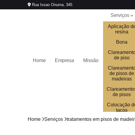
Rua Issao Onuma, 345
Serviços
Aplicação d
resina
Bona
Clareament
de piso
Home
Empresa
Missão
Clareament
de pisos de
madeiras
Clareamento
de pisos
Colocação d
tacos
Home
Serviços
tratamentos em pisos de madei
Colocações
de tacos