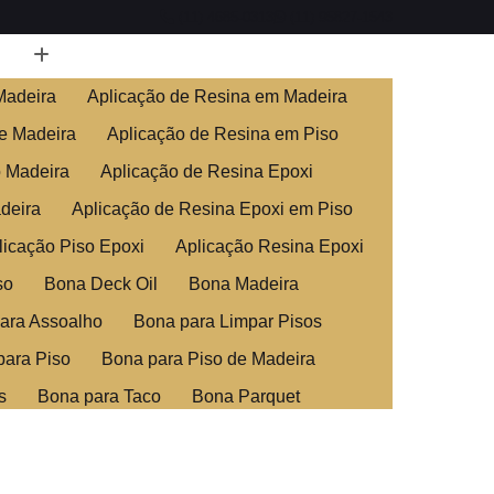
(11) 4685-0313
(11) 95827-1543
Madeira
Aplicação de Resina em Madeira
e Madeira
Aplicação de Resina em Piso
o Madeira
Aplicação de Resina Epoxi
deira
Aplicação de Resina Epoxi em Piso
licação Piso Epoxi
Aplicação Resina Epoxi
so
Bona Deck Oil
Bona Madeira
ara Assoalho
Bona para Limpar Pisos
para Piso
Bona para Piso de Madeira
s
Bona para Taco
Bona Parquet
ra
Clareamento de Assoalho
adeira
Clareamento de Piso de Madeira