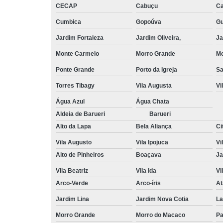
CECAP
Cabuçu
Ca
Cumbica
Gopoúva
Gu
Jardim Fortaleza
Jardim Oliveira,
Ja
Monte Carmelo
Morro Grande
Mo
Ponte Grande
Porto da Igreja
S
Torres Tibagy
Vila Augusta
Vi
Água Azul
Água Chata
Aldeia de Barueri
Barueri
Alto da Lapa
Bela Aliança
Ci
Vila Augusto
Vila Ipojuca
Vi
Alto de Pinheiros
Boaçava
Ja
Vila Beatriz
Vila Ida
Vi
Arco-Verde
Arco-íris
At
Jardim Lina
Jardim Nova Cotia
La
Morro Grande
Morro do Macaco
P