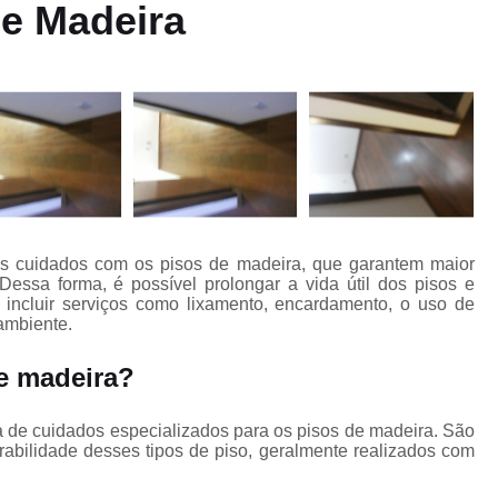
s
e Madeira
Clareamento de Pisos
Clareament
Clareamento de Tacos de M
Clareamento Piso Madei
e
Clareamento de Asso
Clareamento em Piso de Made
Clareamento em Pisos de Made
Clareamento para Pisos de Ma
s cuidados com os pisos de madeira, que garantem maior
Clareamento Pisos em Ma
Dessa forma, é possível prolongar a vida útil dos pisos e
 incluir serviços como lixamento, encardamento, o uso de
Clareamento Tacos de Madei
ambiente.
o
Clareamentos de Assoalho
e madeira?
Clareamentos de Piso de Madei
o
 de cuidados especializados para os pisos de madeira. São
Clareamentos de Pisos e
rabilidade desses tipos de piso, geralmente realizados com
Clareamentos de Tacos de M