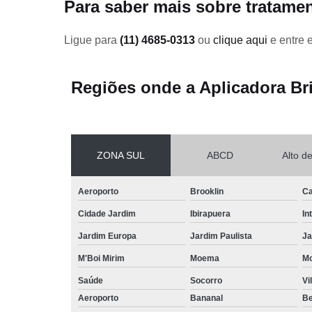
Para saber mais sobre tratame
para pisos d
madeira
Ligue para
(11) 4685-0313
ou
clique aqui
e entre 
Tratamento
em pisos de
madeira
Regiões onde a Aplicadora Br
Verniz para
piso
ZONA SUL
ABCD
Alto d
Aeroporto
Brooklin
Ca
Cidade Jardim
Ibirapuera
In
Jardim Europa
Jardim Paulista
Ja
M'Boi Mirim
Moema
M
Saúde
Socorro
Vi
Aeroporto
Bananal
Be