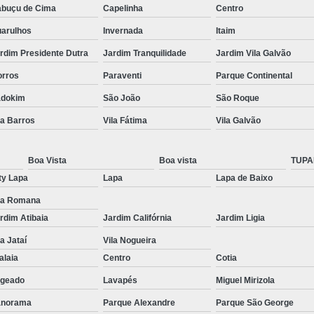
buçu de Cima
Capelinha
Centro
Instalações de Deck Madei
arulhos
Invernada
Itaim
Instalação de Deck
rdim Presidente Dutra
Jardim Tranquilidade
Jardim Vila Galvão
Instalação de Deck de Made
rros
Paraventi
Parque Continental
Instalação Deck
Instalação
adokim
São João
São Roque
Lixamento de Assoalho de Madeira
la Barros
Vila Fátima
Vila Galvão
Lixamento de Piso de Madeira
Li
Boa Vista
Boa vista
TUPA
Lixamento de Taco
Lixamento
ty Lapa
Lapa
Lapa de Baixo
Lixamento Parquet
Lixame
la Romana
Lixamentos de Assoalho
rdim Atibaia
Jardim Califórnia
Jardim Ligia
Lixamentos de Parquet
Lixament
la Jataí
Vila Nogueira
alaia
Centro
Cotia
Lixamentos de Piso de Taco
L
geado
Lavapés
Miguel Mirizola
Lixamentos em Piso de Madeira
L
anorama
Parque Alexandre
Parque São George
Manutenções de Assoalho de Made