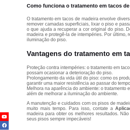
Parquets
Como funciona o tratamento em tacos de
Raspagem d
tacos de
O tratamento em tacos de madeira envolve divers
madeiras
remover camadas superficiais, lixar o piso e pas
o que ajuda a recuperar a cor original do piso. De
Raspagens
madeira e protegê-la de intempéries. Por último, 
de pisos de
iluminação do piso.
madeira
Vantagens do tratamento em t
Raspagens
de tacos de
madeira
Proteção contra intempéries: o tratamento em taco
possam ocasionar a deterioração do piso.
Reforma de
Prolongamento da vida útil do piso: como os prod
decks de
garantir uma maior resistência ao passar do tempo
madeira
Melhora na aparência do ambiente: o tratamento e
Restauraçã
além de melhorar a iluminação do ambiente.
deck
A manutenção e cuidados com os pisos de madeira
muito mais tempo. Para isso, contate a
Aplica
Restauraçõe
madeira para obter os melhores resultados. Nã
de pisos de
seus pisos sempre impecáveis!
madeira
Tratamento