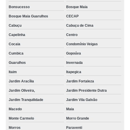
lixamentos de piso de madeira Vila Andrade
Bonsucesso
Bosque Maia
lixamentos de parquet Jardim Presidente Dutra
Bosque Maia Guarulhos
CECAP
lixamentos parquet Barueri
Cabuçu
Cabuçu de Cima
lixamentos de assoalho de madeira orçamento Jardim Europa
Capelinha
Centro
empresa que faz lixamentos de tacos Itapegica
Cocaia
Condomínio Veigas
lixamentos de parquet valor Jardim Vila Galvão
Cumbica
Gopoúva
lixamentos de parquet Tamboré -
Guarulhos
Invernada
empresa que faz lixamentos de piso de taco Campo Belo
Itaim
Itapegica
lixamentos de piso valor Cocaia
Jardim Aracília
Jardim Fortaleza
lixamentos de piso Gopoúva
Jardim Oliveira,
Jardim Presidente Dutra
empresa especializada em lixamentos de piso Santo André
Jardim Tranquilidade
Jardim Vila Galvão
lixamentos de assoalho valor Brooklin
Macedo
Maia
lixamento em pisos valor Jardim Califórnia
Monte Carmelo
Morro Grande
Morros
Paraventi
lixamentos em piso de madeira Jardim Califórnia