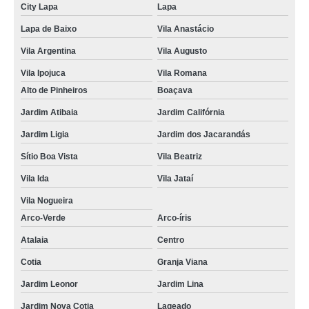
City Lapa
Lapa
empresa especializada em lixamentos piso madeira Interlagos
Lapa de Baixo
Vila Anastácio
lixamentos de parquet valor Alto de Pinheiros
Vila Argentina
Vila Augusto
lixamentos de piso de madeira orçamento Diadema
Vila Ipojuca
Vila Romana
lixamentos de piso de taco Tanque Grande
Alto de Pinheiros
Boaçava
lixamentos de parquet orçamento Recanto dos Victor
Jardim Atibaia
Jardim Califórnia
empresa que faz lixamentos de taco Vila Rio de Janeiro
Jardim Ligia
Jardim dos Jacarandás
empresa especializada em lixamentos piso madeira Jardim Europa
Sítio Boa Vista
Vila Beatriz
Vila Ida
Vila Jataí
empresa que faz lixamentos de piso São Caetano do Sul
Vila Nogueira
empresa que faz lixamentos de parquet Arco-íris
Arco-Verde
Arco-íris
empresa especializada em lixamentos em piso de madeira Interlagos
Atalaia
Centro
empresa especializada em lixamentos parquet Jardins
Cotia
Granja Viana
lixamentos em piso de madeira orçamento City Lapa
Jardim Leonor
Jardim Lina
lixamentos de assoalho de madeira valor Granja Viana
Jardim Nova Cotia
Lageado