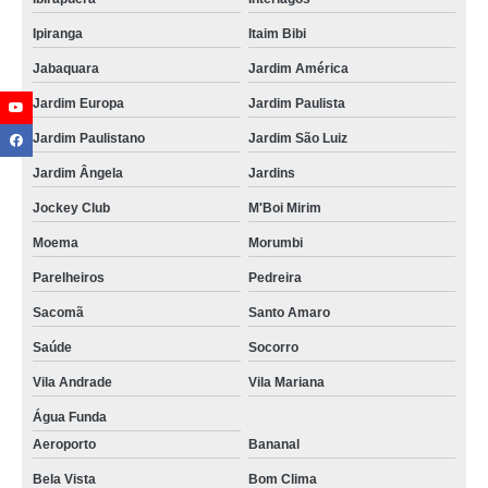
empresa que faz lixamentos de piso de madeira Campo Grande
Ipiranga
Itaim Bibi
lixamentos de piso de taco orçamento Jardim Lina
Jabaquara
Jardim América
lixamentos de tacos orçamento Jardim Nova Cotia
Jardim Europa
Jardim Paulista
empresa que faz lixamentos em piso de madeira Campo Limpo
Jardim Paulistano
Jardim São Luiz
empresa que faz lixamentos de assoalho Cocaia
Jardim Ângela
Jardins
lixamentos de assoalho orçamento Portão
Jockey Club
M'Boi Mirim
lixamentos de taco Parque Alexandre
Moema
Morumbi
empresa especializada em lixamentos de tacos Tanque Grande
Parelheiros
Pedreira
empresa especializada em lixamento em pisos Cabuçu
Sacomã
Santo Amaro
lixamentos de assoalho Jardim Lina
Saúde
Socorro
empresa especializada em lixamentos de tacos Lapa
Vila Andrade
Vila Mariana
lixamentos de assoalho de madeira valor Aeroporto
Água Funda
Aeroporto
Bananal
lixamentos de assoalho Vila Rio de Janeiro
Bela Vista
Bom Clima