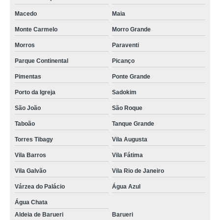
manutenções piso de taco madeira valor Taboão
Macedo
Maia
manutenções em piso com taco de madeira Tanque Grande
Monte Carmelo
Morro Grande
manutenções em piso com taco de madeira Picanço
Morros
Paraventi
manutenções de assoalho de madeira valor Jardim Nova Cotia
Parque Continental
Picanço
empresa de manutenções tacos de madeira Granja Viana
Pimentas
Ponte Grande
manutenções tacos de madeira valor Porto da Igreja
Porto da Igreja
Sadokim
manutenções de tacos Boa Vista
São João
São Roque
empresa de manutenções em piso com taco de madeira Jardim Atibaia
Taboão
Tanque Grande
manutenções de piso de madeira taco valor Água Funda
Torres Tibagy
Vila Augusta
empresa de manutenções de piso de madeira taco Santo André
Vila Barros
Vila Fátima
empresa que faz manutenções e limpeza de piso de tacos Sadokim
Vila Galvão
Vila Rio de Janeiro
empresa que faz manutenções de taco de madeira para piso Boa Vista
Várzea do Palácio
Água Azul
Água Chata
manutenções piso de taco madeira preço Macedo
Aldeia de Barueri
Barueri