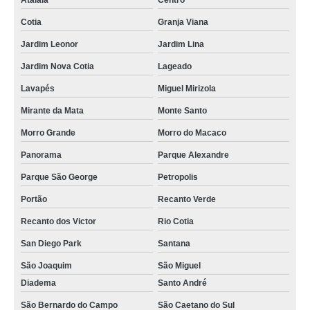
Atalaia
Centro
manutenções de piso de madeira taco valor Boaçava
Cotia
Granja Viana
manutenções de piso de madeira taco Vila Anastácio
Jardim Leonor
Jardim Lina
manutenções de piso de madeira taco preço Osasco
Jardim Nova Cotia
Lageado
Lavapés
Miguel Mirizola
manutenções tacos de madeira Campo Grande
Mirante da Mata
Monte Santo
empresa que faz manutenções de assoalho de madeira Cidade Dutra
Morro Grande
Morro do Macaco
manutenções de piso de taco valor Sacomã
Panorama
Parque Alexandre
empresa que faz manutenções piso de taco Macedo
Parque São George
Petropolis
manutenções e limpeza de piso de tacos Itapegica
Portão
Recanto Verde
manutenções de taco de madeira para piso valor Vila Andrade
Recanto dos Victor
Rio Cotia
manutenções de assoalho de madeira Parelheiros
San Diego Park
Santana
manutenções de piso de taco preço Jockey Club
São Joaquim
São Miguel
empresa de manutenções de assoalho de madeira Jardim Nova Cotia
Diadema
Santo André
empresa que faz manutenções piso de taco madeira Vila Andrade
São Bernardo do Campo
São Caetano do Sul