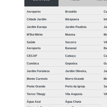
para pisos d
madeira
Aeroporto
Brooklin
Ca
Tratamento
Cidade Jardim
Ibirapuera
In
em pisos de
madeira
Jardim Europa
Jardim Paulista
Ja
Verniz para
M'Boi Mirim
Moema
M
piso
Saúde
Socorro
Vi
Aeroporto
Bananal
Be
CECAP
Cabuçu
Ca
Cumbica
Gopoúva
Gu
Jardim Fortaleza
Jardim Oliveira,
Ja
Monte Carmelo
Morro Grande
Mo
Ponte Grande
Porto da Igreja
S
Torres Tibagy
Vila Augusta
Vi
Água Azul
Água Chata