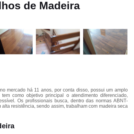
s
hos de Madeira
Clareamento de Pisos
Clareament
Clareamento de Tacos de M
Clareamento Piso Madei
e
Clareamento de Asso
Clareamento em Piso de Made
Clareamento em Pisos de Made
Clareamento para Pisos de Ma
Clareamento Pisos em Ma
Clareamento Tacos de Madei
 no mercado há 11 anos, por conta disso, possui um amplo
o
em como objetivo principal o atendimento diferenciado,
Clareamentos de Assoalho
essível. Os profissionais busca, dentro das normas ABNT-
Clareamentos de Piso de Madei
alta resistência, sendo assim, trabalham com madeira seca
o
Clareamentos de Pisos e
eira
Clareamentos de Tacos de M