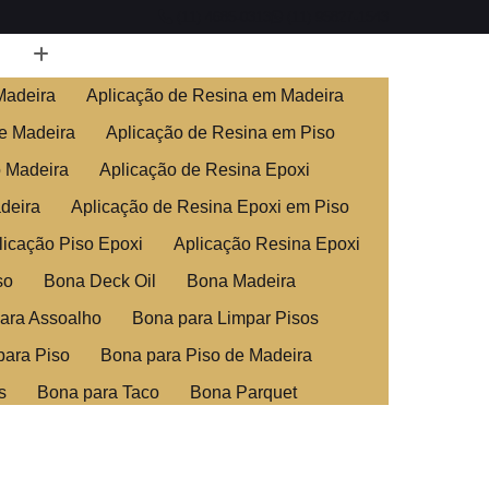
(11) 4685-0313
(11) 95827-1543
Madeira
Aplicação de Resina em Madeira
e Madeira
Aplicação de Resina em Piso
o Madeira
Aplicação de Resina Epoxi
deira
Aplicação de Resina Epoxi em Piso
licação Piso Epoxi
Aplicação Resina Epoxi
so
Bona Deck Oil
Bona Madeira
ara Assoalho
Bona para Limpar Pisos
para Piso
Bona para Piso de Madeira
s
Bona para Taco
Bona Parquet
ra
Clareamento de Assoalho
adeira
Clareamento de Piso de Madeira