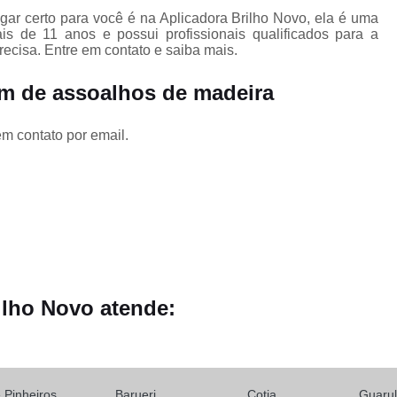
Clareamentos Piso Madei
ar certo para você é na Aplicadora Brilho Novo, ela é uma
 de 11 anos e possui profissionais qualificados para a
e
Colocação Assoalho de 
ecisa. Entre em contato e saiba mais.
Colocação de 
em de assoalhos de madeira
Colocação de Piso Laminado sob
Colocação de Tabua Corri
em contato por email.
Colocação Tacos de Madeir
Instalação de Taco
Colocações Assoalho de 
Colocações de Laminado de Madeir
Colocações de Piso Laminado sob
o
ilho Novo atende:
Colocações de Taco
s
Colocações de Tábua Corr
Deck de Madeira Jardim
D
e Pinheiros
Barueri
Cotia
Guaru