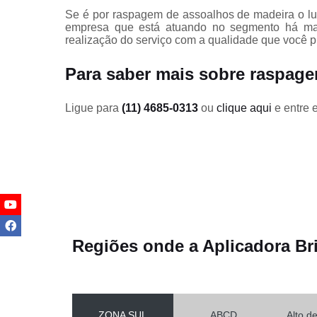
Parquets
Se é por raspagem de assoalhos de madeira o lug
empresa que está atuando no segmento há mais
Raspagem d
realização do serviço com a qualidade que você pr
tacos de
madeiras
Para saber mais sobre raspag
Raspagens
de pisos de
madeira
Ligue para
(11) 4685-0313
ou
clique aqui
e entre 
Raspagens
de tacos de
madeira
Reforma de
decks de
madeira
Restauraçã
deck
Regiões onde a Aplicadora Br
Restauraçõe
de pisos de
madeira
Tratamento
ZONA SUL
ABCD
Alto d