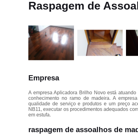
Deck jardin
Raspagem de Assoal
Deck para
piscina
Instalação d
pisos
Instalação
deck de
madeira
Lixamentos
de pisos
Empresa
Lixamentos
em pisos
A empresa Aplicadora Brilho Novo está atuando
Manutençã
conhecimento no ramo de madeira. A empresa t
de piso de
qualidade de serviço e produtos e um preço ac
tacos
NB11, executar os procedimentos adequados com 
em estufa.
Manutençã
em piso de
raspagem de assoalhos de mad
taco