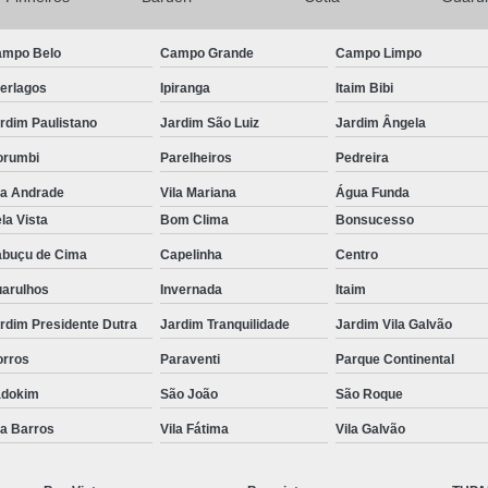
Deck para Jardim de Madeira
De
e
Deck Pequeno no Jardim
Deck
mpo Belo
Campo Grande
Campo Limpo
s
Jardins com Deck
terlagos
Ipiranga
Itaim Bibi
Jardins com Relva Artif
rdim Paulistano
Jardim São Luiz
Jardim Ângela
Deck de Madeira para Piscina
orumbi
Parelheiros
Pedreira
Deck de Piscina de Fibra
Deck d
la Andrade
Vila Mariana
Água Funda
la Vista
Bom Clima
Bonsucesso
Deck para Cobrir Piscina
De
buçu de Cima
Capelinha
Centro
Deck Piscina Madeira
Deck R
arulhos
Invernada
Itaim
Instalação de Piso de Madeira
rdim Presidente Dutra
Jardim Tranquilidade
Jardim Vila Galvão
Instalação de Piso Intertr
rros
Paraventi
Parque Continental
Instalação de Piso Porc
adokim
São João
São Roque
Instalação de Piso Viní
la Barros
Vila Fátima
Vila Galvão
Instalação Piso Laminado
Insta
Instalações de Deck de Made