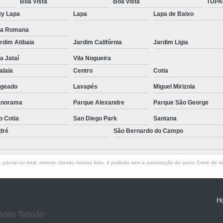
Boa Vista
Boa vista
TUPA
ty Lapa
Lapa
Instalações de Deck Madei
Lapa de Baixo
la Romana
Instalação de Deck
rdim Atibaia
Jardim Califórnia
Jardim Ligia
Instalação de Deck de Made
la Jataí
Vila Nogueira
Instalação Deck
Instalação
alaia
Centro
Cotia
Lixamento de Assoalho de Madeira
geado
Lavapés
Miguel Mirizola
Lixamento de Piso de Madeira
Li
anorama
Parque Alexandre
Parque São George
Lixamento de Taco
Lixamento
o Cotia
San Diego Park
Santana
dré
São Bernardo do Campo
Lixamento Parquet
Lixame
Lixamentos de Assoalho
parcial ou total, mesmo citando nossos links, é proibida sem a autorização do autor. Crime de vi
Lixamentos de Parquet
Lixament
Lixamentos de Piso de Taco
L
Lixamentos em Piso de Madeira
H
L
Tadeu Taboão
Manutenções de Assoalho de Made