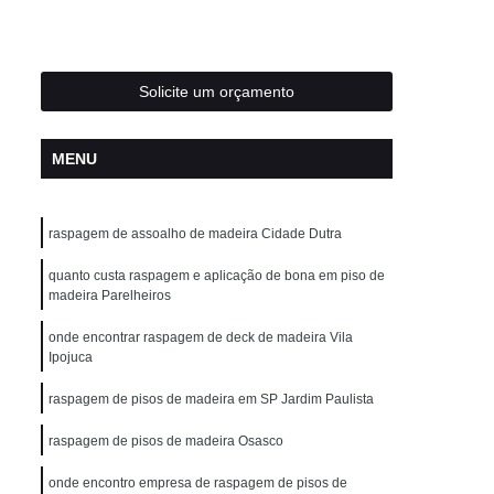
o de Pisos de Madeira
Clareamento de Taco
adeira
Clareamento Piso de Madeira
ra
Clareamento Piso Madeira Ipê
Solicite um orçamento
alhos
Clareamento de Tacos
MENU
ira
Clareamento em Piso em Madeira
ira
Clareamento em Tacos de Madeira
raspagem de assoalho de madeira Cidade Dutra
deira
Clareamento Pisos de Madeiras
deira
quanto custa raspagem e aplicação de bona em piso de
Clareamento Pisos Madeira
madeira Parelheiros
ra
Clareamentos de Pisos de Madeira
onde encontrar raspagem de deck de madeira Vila
Clareamentos de Assoalho de Madeira
Ipojuca
ra
Clareamentos de Pisos de Madeiras
raspagem de pisos de madeira em SP Jardim Paulista
m Madeira
Clareamentos de Taco
raspagem de pisos de madeira Osasco
adeira
Clareamentos Piso de Madeira
onde encontro empresa de raspagem de pisos de