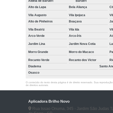
Aldeia de Barueri
Barueri
Alto da Lapa
Bela Aliança
Ci
Vila Augusto
Vila Ipojuca
Vi
Alto de Pinheiros
Boaçava
Ja
Vila Beatriz
Vila Ida
Vi
Arco-Verde
Arco-íris
At
Jardim Lina
Jardim Nova Cotia
La
Morro Grande
Morro do Macaco
P
Recanto Verde
Recanto dos Victor
Ri
Diadema
Santo An
Osasco
O conteúdo do texto desta página é de direito reservado. Sua reprodução, 
de direitos autorais
.
Aplicadora Brilho Novo
Rua Issao Onuma, 345 - Jardim São Judas 