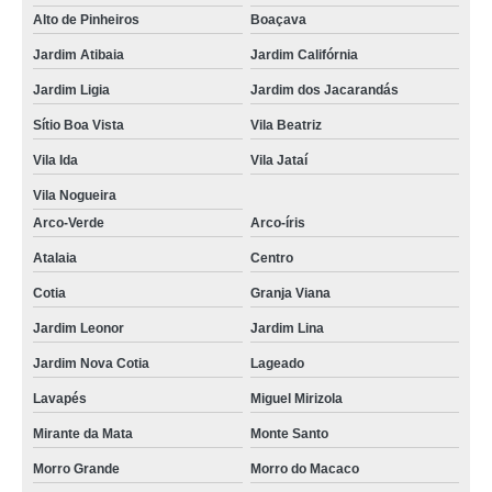
Alto de Pinheiros
Boaçava
fornecedor de verniz assoalho de madeira Cidade Ademar
Jardim Atibaia
Jardim Califórnia
verniz piso madeira comprar São Roque
Jardim Ligia
Jardim dos Jacarandás
distribuidor de verniz para assoalho de madeira Campo Belo
Sítio Boa Vista
Vila Beatriz
verniz para piso de madeira Jardins
Vila Ida
Vila Jataí
distribuidor de verniz parquet Campo Belo
Vila Nogueira
verniz epoxi para piso Rio Cotia
Arco-Verde
Arco-íris
fornecedor de verniz para taco de madeira Jardim Lina
Atalaia
Centro
Cotia
Granja Viana
verniz parquet Cidade Jardim
Jardim Leonor
Jardim Lina
distribuidor de verniz epoxi para piso M'Boi Mirim
Jardim Nova Cotia
Lageado
fornecedor de verniz para assoalho Campo Limpo
Lavapés
Miguel Mirizola
verniz para taco preço Bom Clima
Mirante da Mata
Monte Santo
verniz epoxi para piso preço Aldeia de Barueri
Morro Grande
Morro do Macaco
fornecedor de verniz assoalho de madeira São Bernardo do Campo