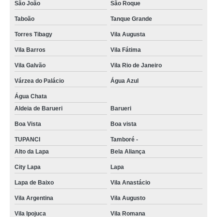
verniz para piso de madeira a base de água Macedo
São João
São Roque
verniz para piso de madeira Portão
Taboão
Tanque Grande
distribuidor de verniz assoalho de madeira Vila Mariana
Torres Tibagy
Vila Augusta
Vila Barros
Vila Fátima
verniz para assoalho de madeira comprar Vila Beatriz
Vila Galvão
Vila Rio de Janeiro
fornecedor de verniz para piso de madeira a base de água Monte Carmelo
Várzea do Palácio
Água Azul
verniz assoalho de madeira Macedo
Água Chata
verniz para assoalho comprar City Lapa
Aldeia de Barueri
Barueri
fornecedor de verniz bona Sítio Boa Vista
Boa Vista
Boa vista
verniz bona comprar Socorro
TUPANCI
Tamboré -
verniz bona Capelinha
Alto da Lapa
Bela Aliança
verniz para piso de madeira a base de água preço Água Azul
City Lapa
Lapa
fornecedor de verniz para assoalho Alto de Pinheiros
Lapa de Baixo
Vila Anastácio
Vila Argentina
Vila Augusto
distribuidor de verniz para assoalho Socorro
Vila Ipojuca
Vila Romana
verniz para assoalho preço Alto de Pinheiros