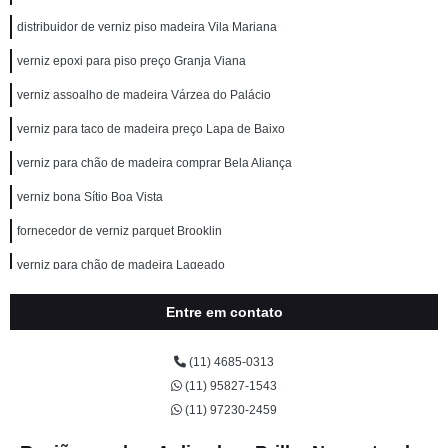
distribuidor de verniz piso madeira Vila Mariana
verniz epoxi para piso preço Granja Viana
verniz assoalho de madeira Várzea do Palácio
verniz para taco de madeira preço Lapa de Baixo
verniz para chão de madeira comprar Bela Aliança
verniz bona Sítio Boa Vista
fornecedor de verniz parquet Brooklin
verniz para chão de madeira Lageado
verniz para taco de madeira comprar Morumbi
Entre em contato
verniz para taco Tanque Grande
(11) 4685-0313
verniz bona preço Taboão
(11) 95827-1543
fornecedor de verniz parquet Cabuçu
(11) 97230-2459
verniz piso madeira comprar Aeroporto