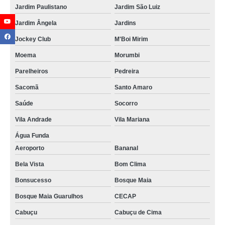
Jardim Paulistano
Jardim São Luiz
distribuidor de verniz para chão de madeira Santana
Jardim Ângela
Jardins
distribuidor de verniz para taco de madeira São Caetano do Sul
Jockey Club
M'Boi Mirim
verniz para taco comprar Tanque Grande
Moema
Morumbi
verniz epoxi para piso comprar Torres Tibagy
Parelheiros
Pedreira
verniz para assoalho Recanto Verde
Sacomã
Santo Amaro
verniz para taco de madeira Condomínio Veigas
Saúde
Socorro
distribuidor de verniz para piso de madeira a base de água Jardim América
Vila Andrade
Vila Mariana
distribuidor de verniz para taco de madeira Pimentas
Água Funda
verniz para piso de madeira a base de água preço Diadema
Aeroporto
Bananal
distribuidor de verniz para assoalho Vila Ipojuca
Bela Vista
Bom Clima
verniz parquet preço Jardim Atibaia
Bonsucesso
Bosque Maia
fornecedor de verniz piso madeira Recanto Verde
Bosque Maia Guarulhos
CECAP
verniz para assoalho comprar Sacomã
Cabuçu
Cabuçu de Cima