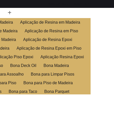
(11) 4685-0313
(11) 95827-1543
Madeira
Aplicação de Resina em Madeira
e Madeira
Aplicação de Resina em Piso
o Madeira
Aplicação de Resina Epoxi
deira
Aplicação de Resina Epoxi em Piso
licação Piso Epoxi
Aplicação Resina Epoxi
so
Bona Deck Oil
Bona Madeira
ara Assoalho
Bona para Limpar Pisos
para Piso
Bona para Piso de Madeira
s
Bona para Taco
Bona Parquet
ra
Clareamento de Assoalho
adeira
Clareamento de Piso de Madeira