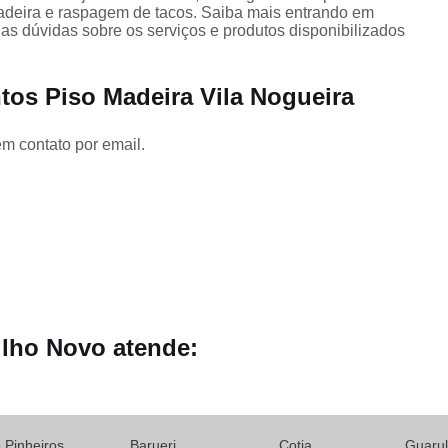
Clareamentos Piso Madei
madeira e raspagem de tacos. Saiba mais entrando em
s dúvidas sobre os serviços e produtos disponibilizados
e
Colocação Assoalho de 
Colocação de 
tos Piso Madeira Vila Nogueira
Colocação de Piso Laminado sob
Colocação de Tabua Corri
em contato por email.
Colocação Tacos de Madeir
Instalação de Taco
Colocações Assoalho de 
Colocações de Laminado de Madeir
Colocações de Piso Laminado sob
o
ilho Novo atende:
Colocações de Taco
s
Colocações de Tábua Corr
Deck de Madeira Jardim
D
e Pinheiros
Barueri
Cotia
Guaru