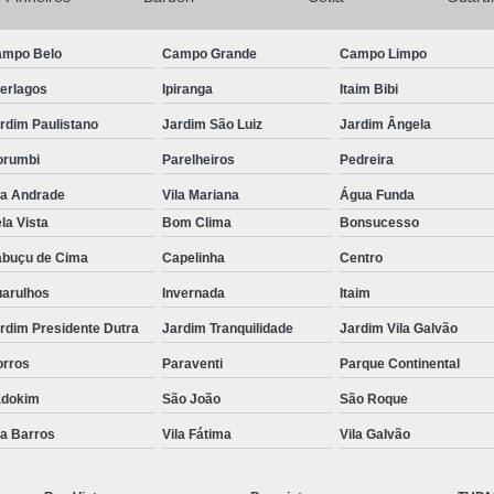
Deck para Jardim de Madeira
De
e
Deck Pequeno no Jardim
Deck
mpo Belo
Campo Grande
Campo Limpo
s
Jardins com Deck
terlagos
Ipiranga
Itaim Bibi
Jardins com Relva Artif
rdim Paulistano
Jardim São Luiz
Jardim Ângela
Deck de Madeira para Piscina
orumbi
Parelheiros
Pedreira
Deck de Piscina de Fibra
Deck d
la Andrade
Vila Mariana
Água Funda
la Vista
Bom Clima
Bonsucesso
Deck para Cobrir Piscina
De
buçu de Cima
Capelinha
Centro
Deck Piscina Madeira
Deck R
arulhos
Invernada
Itaim
Instalação de Piso de Madeira
rdim Presidente Dutra
Jardim Tranquilidade
Jardim Vila Galvão
Instalação de Piso Intertr
rros
Paraventi
Parque Continental
Instalação de Piso Porc
adokim
São João
São Roque
Instalação de Piso Viní
la Barros
Vila Fátima
Vila Galvão
Instalação Piso Laminado
Insta
Instalações de Deck de Made