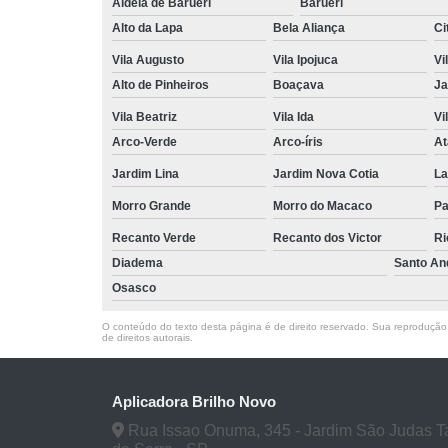
Aldeia de Barueri
Barueri
Alto da Lapa
Bela Aliança
Ci
Vila Augusto
Vila Ipojuca
Vi
Alto de Pinheiros
Boaçava
Ja
Vila Beatriz
Vila Ida
Vi
Arco-Verde
Arco-íris
At
Jardim Lina
Jardim Nova Cotia
La
Morro Grande
Morro do Macaco
P
Recanto Verde
Recanto dos Victor
Ri
Diadema
Santo An
Osasco
O conteúdo do texto desta página é de direito reservado. Sua reprodução, 
de direitos autorais
.
Aplicadora Brilho Novo
Rua Issao Onuma, 345 - Jardim São Judas 