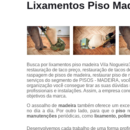
Deck jardin
Lixamentos Piso Mad
Deck para
piscina
Instalação d
pisos
Instalação
deck de
madeira
Lixamentos
Busca por lixamentos piso madeira Vila Nogueira?
de pisos
restauração de taco preço, restauração de tacos
raspagem de pisos de madeira, restaurar piso de 
Lixamentos
serviços do segmento de PISOS - MADEIRA, você 
em pisos
organização você consegue tirar as suas dúvidas 
profissionais e instalações. Assim, a empresa con
Manutençã
objetivos da marca.
de piso de
tacos
O assoalho de
madeira
também oferece um excelen
no dia a dia. Por outro lado, para que o
piso
re
Manutençã
manutenções
periódicas, como
lixamento, polim
em piso de
taco
Desenvolvemos cada trabalho de uma forma profiss