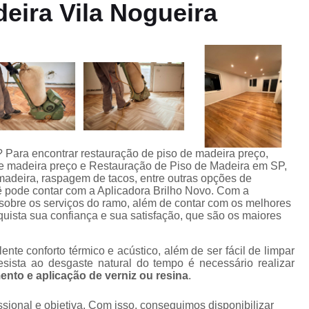
s
eira Vila Nogueira
Clareamento de Pisos
Clareament
Clareamento de Tacos de M
Clareamento Piso Madei
e
Clareamento de Asso
Clareamento em Piso de Made
Clareamento em Pisos de Made
Clareamento para Pisos de Ma
 Para encontrar restauração de piso de madeira preço,
 de madeira preço e Restauração de Piso de Madeira em SP,
Clareamento Pisos em Ma
madeira, raspagem de tacos, entre outras opções de
pode contar com a Aplicadora Brilho Novo. Com a
Clareamento Tacos de Madei
sobre os serviços do ramo, além de contar com os melhores
quista sua confiança e sua satisfação, que são os maiores
o
Clareamentos de Assoalho
Clareamentos de Piso de Madei
te conforto térmico e acústico, além de ser fácil de limpar
sista ao desgaste natural do tempo é necessário realizar
o
Clareamentos de Pisos e
ento e aplicação de verniz ou resina
.
Clareamentos de Tacos de M
ional e objetiva. Com isso, conseguimos disponibilizar