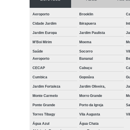
para pisos d
madeira
Aeroporto
Brooklin
Ca
Tratamento
Cidade Jardim
Ibirapuera
In
em pisos de
madeira
Jardim Europa
Jardim Paulista
Ja
Verniz para
M'Boi Mirim
Moema
M
piso
Saúde
Socorro
Vi
Aeroporto
Bananal
Be
CECAP
Cabuçu
Ca
Cumbica
Gopoúva
Gu
Jardim Fortaleza
Jardim Oliveira,
Ja
Monte Carmelo
Morro Grande
Mo
Ponte Grande
Porto da Igreja
S
Torres Tibagy
Vila Augusta
Vi
Água Azul
Água Chata