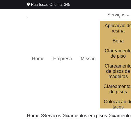
Rua Issao Onuma, 345
Serviços
Aplicação d
resina
Bona
Clareament
de piso
Home
Empresa
Missão
Clareament
de pisos de
madeiras
Clareamento
de pisos
Colocação d
tacos
Home
Serviços
lixamentos em pisos
lixamento
Colocações
de tacos