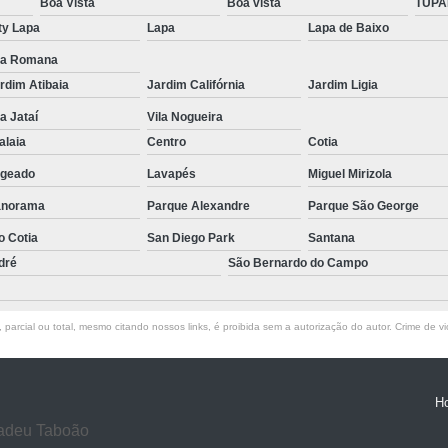
Boa Vista
Boa vista
TUPA
ty Lapa
Lapa
Instalações de Deck Madei
Lapa de Baixo
la Romana
Instalação de Deck
rdim Atibaia
Jardim Califórnia
Jardim Ligia
Instalação de Deck de Made
la Jataí
Vila Nogueira
Instalação Deck
Instalação
alaia
Centro
Cotia
Lixamento de Assoalho de Madeira
geado
Lavapés
Miguel Mirizola
Lixamento de Piso de Madeira
Li
anorama
Parque Alexandre
Parque São George
Lixamento de Taco
Lixamento
o Cotia
San Diego Park
Santana
dré
São Bernardo do Campo
Lixamento Parquet
Lixame
Lixamentos de Assoalho
parcial ou total, mesmo citando nossos links, é proibida sem a autorização do autor. Crime de vi
Lixamentos de Parquet
Lixament
Lixamentos de Piso de Taco
L
Lixamentos em Piso de Madeira
H
L
Tadeu Taboão
Manutenções de Assoalho de Made