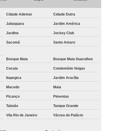
ck para Jardim Pequeno
Deck para Jardins
s para Jardins
Jardim Pequeno com Deck
Cidade Ademar
Cidade Dutra
Jardins com Deck de Madeira
Jabaquara
Jardim América
icial e Deck
Deck com Piscina
Jardins
Jockey Club
Deck de Madeira Piscina
Deck de Piscina
Sacomã
Santo Amaro
e Piscina de Madeira
Deck Madeira Piscina
Bosque Maia
Bosque Maia Guarulhos
ck para Piscina de Fibra
Deck Piscina
Cocaia
Condomínio Veigas
etratil para Piscina
Instalação de Paver
Itapegica
Jardim Aracília
Instalação de Piso de Madeira Maciça
Macedo
Maia
avado
Instalação de Piso Laminado
Picanço
Pimentas
elanato
Instalação de Piso Tátil
Taboão
Tanque Grande
lico
Instalação de Porcelanato
Vila Rio de Janeiro
Várzea do Palácio
lação Piso Vinílico
Instalação Porcelanato
ira
Instalações de Deck em Madeira