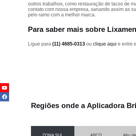
Parquets
outros trabalhos, como restauração de tacos de 
contato com nossa empresa, sanando assim as sua
Raspagem d
pelo ramo com a melhor marca.
tacos de
madeiras
Para saber mais sobre Lixamen
Raspagens
de pisos de
Ligue para
(11) 4685-0313
ou
clique aqui
e entre 
madeira
Raspagens
de tacos de
madeira
Reforma de
decks de
madeira
Restauraçã
deck
Regiões onde a Aplicadora Br
Restauraçõe
de pisos de
madeira
Tratamento
ZONA SUL
ABCD
Alto d