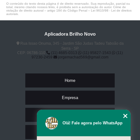
O conteúdo do texto desta página é de direito reservado. Sua reprodução, parcial ou
total, mesmo citando nossos links, é proibida sem a autorização do autor. Crime de
violação de direito autoral – artigo 184 do Código Penal –
Lei 9610/98 - Lei de direitos
autorais
.
Aplicadora Brilho Novo
Rua Issao Onuma, 345 - Jardim São Judas Tadeu Taboão da
Serra - SP
CEP: 06786-110
(11) 4685-0313
(11) 95827-1543
(11)
97230-2459
jorgemachad569@gmail.com
Home
Empresa
Missão
Olá! Fale agora pelo WhatsApp
Serviços