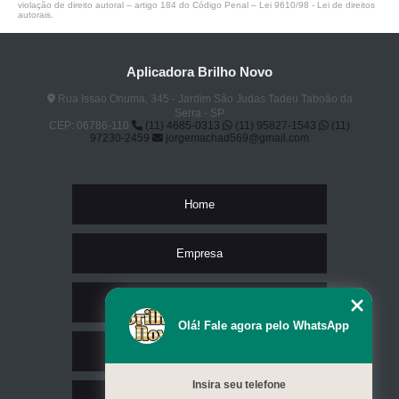
violação de direito autoral – artigo 184 do Código Penal –
Lei 9610/98 - Lei de direitos
autorais
.
Aplicadora Brilho Novo
Rua Issao Onuma, 345 - Jardim São Judas Tadeu Taboão da
Serra - SP
CEP: 06786-110
(11) 4685-0313
(11) 95827-1543
(11)
97230-2459
jorgemachad569@gmail.com
Home
Empresa
Missão
Olá! Fale agora pelo WhatsApp
Serviços
Insira seu telefone