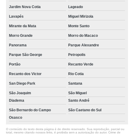
Jardim Nova Cotia
Lageado
Lavapés
Miguel Mirizola
Mirante da Mata
Monte Santo
Morro Grande
Morro do Macaco
Panorama
Parque Alexandre
Parque São George
Petropolis
Portão
Recanto Verde
Recanto dos Victor
Rio Cotia
San Diego Park
Santana
São Joaquim
São Miguel
Diadema
Santo André
São Bernardo do Campo
São Caetano do Sul
Osasco
O conteúdo do texto desta página é de direito reservado. Sua reprodução, parcial ou
total, mesmo citando nossos links, é proibida sem a autorização do autor. Crime de